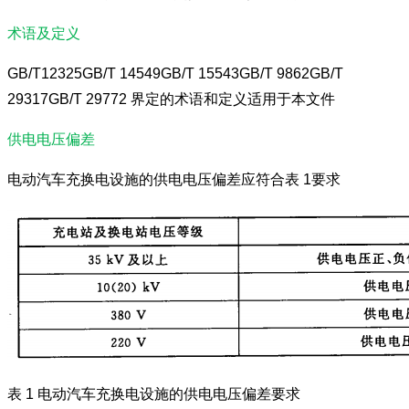
术语及定义
GB/T12325GB/T 14549GB/T 15543GB/T 9862GB/T
29317GB/T 29772 界定的术语和定义适用于本文件
供电电压偏差
电动汽车充换电设施的供电电压偏差应符合表 1要求
表 1 电动汽车充换电设施的供电电压偏差要求