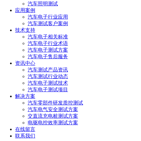
汽车照明测试
应用案例
汽车电子行业应用
汽车测试客户案例
技术支持
汽车电子相关标准
汽车电子行业术语
汽车电子测试方案
汽车电子售后服务
资讯中心
汽车测试产品资讯
汽车测试行业动态
汽车电子测试技术
汽车电子测试项目
解决方案
汽车零部件研发质控测试
汽车电气安全测试方案
交直流充电桩测试方案
电驱电控效率测试方案
在线留言
联系我们