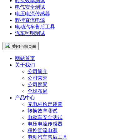
转换效率测试
电气安全测试
电压电流传感器
程控直流电源
电动汽车售后工具
汽车照明测试
 关闭当前页面
网站首页
关于我们
公司简介
公司荣誉
公司愿景
全球布局
产品中心
充电桩检定装置
转换效率测试
电动车安全测试
电压电流传感器
程控直流电源
电动汽车售后工具