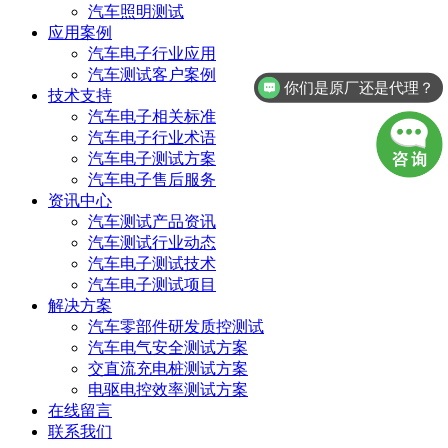
汽车照明测试
应用案例
汽车电子行业应用
汽车测试客户案例
你们是原厂还是代理？
技术支持
汽车电子相关标准
汽车电子行业术语
汽车电子测试方案
汽车电子售后服务
资讯中心
汽车测试产品资讯
汽车测试行业动态
汽车电子测试技术
汽车电子测试项目
解决方案
汽车零部件研发质控测试
汽车电气安全测试方案
交直流充电桩测试方案
电驱电控效率测试方案
在线留言
联系我们