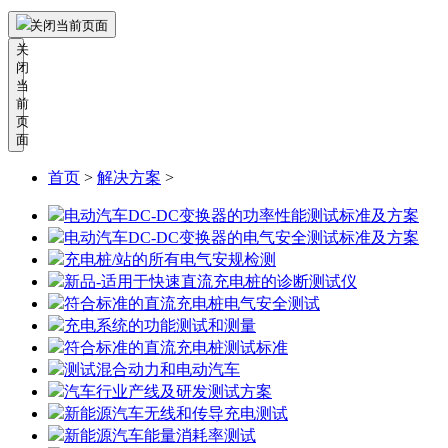
关闭当前页面
关
闭
当
前
页
面
首页
>
解决方案
>
电动汽车DC-DC变换器的功率性能测试标准及方案
电动汽车DC-DC变换器的电气安全测试标准及方案
充电桩/站的所有电气安规检测
新品-适⽤于快速直流充电桩的诊断测试仪
符合标准的直流充电桩电气安全测试
充电系统的功能测试和测量
符合标准的直流充电桩测试标准
测试混合动力和电动汽车
汽车行业产线及研发测试方案
新能源汽车无线和传导充电测试
新能源汽车能量消耗率测试