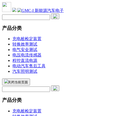
产品分类
充电桩检定装置
转换效率测试
电气安全测试
电压电流传感器
程控直流电源
电动汽车售后工具
汽车照明测试
关闭当前页面
产品分类
充电桩检定装置