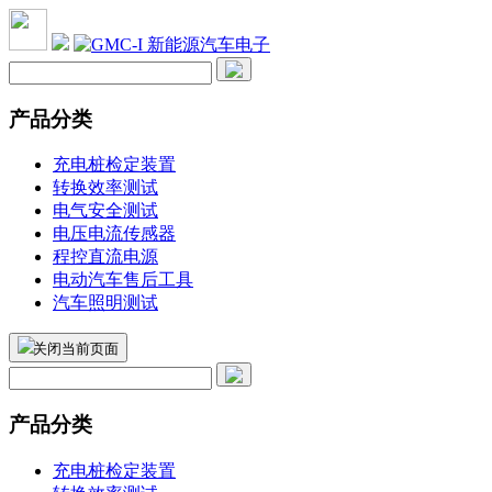
产品分类
充电桩检定装置
转换效率测试
电气安全测试
电压电流传感器
程控直流电源
电动汽车售后工具
汽车照明测试
关闭当前页面
产品分类
充电桩检定装置