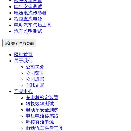
转换效率测试
电气安全测试
电压电流传感器
程控直流电源
电动汽车售后工具
汽车照明测试
 关闭当前页面
网站首页
关于我们
公司简介
公司荣誉
公司愿景
全球布局
产品中心
充电桩检定装置
转换效率测试
电动车安全测试
电压电流传感器
程控直流电源
电动汽车售后工具