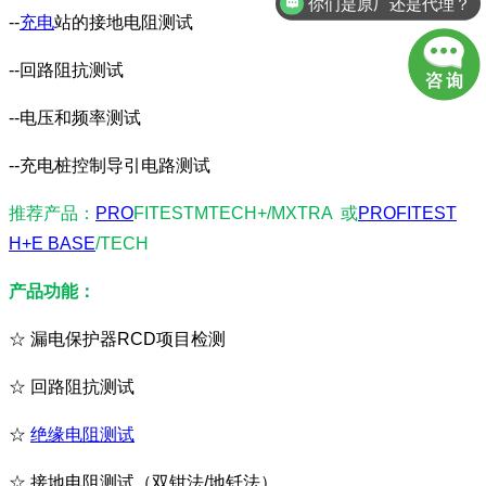
你们是原厂还是代理？
--
充电
站的接地电阻测试
--回路阻抗测试
--电压和频率测试
--充电桩控制导引电路测试
推荐产品：
PRO
FITESTMTECH+/MXTRA 或
PROFITEST
H+E BASE
/TECH
产品功能：
☆ 漏电保护器RCD项目检测
☆ 回路阻抗测试
☆
绝缘电阻测试
☆ 接地电阻测试（双钳法/地钎法）