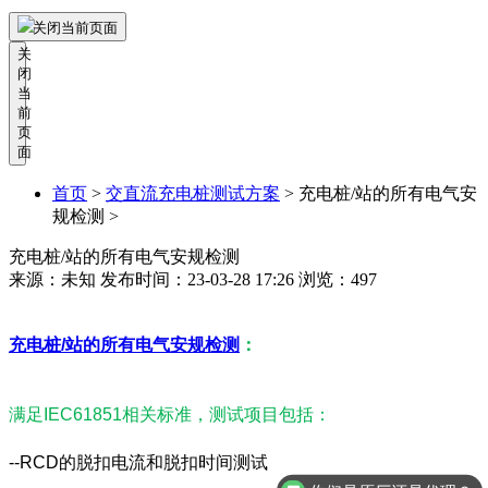
关闭当前页面
关
闭
当
前
页
面
首页
>
交直流充电桩测试方案
>
充电桩/站的所有电气安
规检测 >
充电桩/站的所有电气安规检测
来源：未知
发布时间：23-03-28 17:26
浏览：497
充电桩/站的所有电气安规检测
：
满足IEC61851相关标准，测试项目包括：
--RCD的脱扣电流和脱扣时间测试