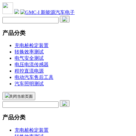
产品分类
充电桩检定装置
转换效率测试
电气安全测试
电压电流传感器
程控直流电源
电动汽车售后工具
汽车照明测试
关闭当前页面
产品分类
充电桩检定装置