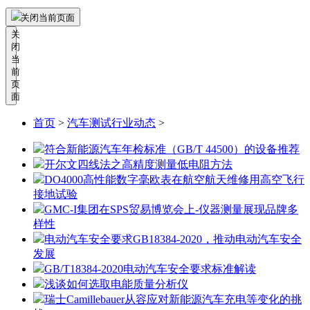
关闭当前页面
关
闭
当
前
页
面
首页
>
汽车测试行业动态
>
符合新能源汽车年检标准（GB/T 44500）的设备推荐
开尔文四线法之高精度测量低电阻方法
DO4000高性能数字毫欧表在航空航天维修用高空飞行
接地试验
GMC-I集团在SPS贸易博览会上-仪器测量展现品牌多
样性
电动汽车安全要求GB18384-2020，推动电动汽车安全
发展
GB/T18384-2020电动汽车安全要求标准解读
浅谈如何选取电能质量分析仪
瑞士Camillebauer从容应对新能源汽车充电等变化的挑