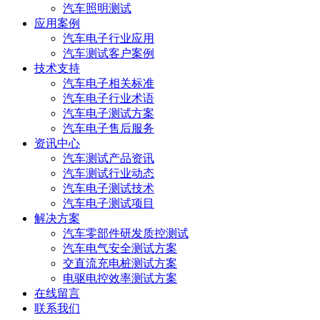
汽车照明测试
应用案例
汽车电子行业应用
汽车测试客户案例
技术支持
汽车电子相关标准
汽车电子行业术语
汽车电子测试方案
汽车电子售后服务
资讯中心
汽车测试产品资讯
汽车测试行业动态
汽车电子测试技术
汽车电子测试项目
解决方案
汽车零部件研发质控测试
汽车电气安全测试方案
交直流充电桩测试方案
电驱电控效率测试方案
在线留言
联系我们