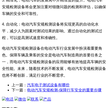
3. 精准化：电动汽车的发展离不开精准度的提升。电动汽车
安规检测设备将会更加注重对细微问题的检测和评估，以确保
车辆的安全和可靠性。
4. 自动化：电动汽车安规检测设备将实现更高的自动化水
平，减少人为因素对测试结果的影响。通过自动化的测试过
程，可以提高测试速度和准确性。
电动汽车安规检测设备在电动汽车行业发展中扮演着重要角
色。保障车辆及乘客的安全是电动汽车制造商的首要任务之
一，而电动汽车安规检测设备的应用能够有效地提高车辆的安
全性能。未来，随着技术的不断发展，电动汽车安规检测设备
也将不断创新，满足行业的不断需求。
上一篇：
汽车电子测试设备有哪些
下一篇：
电动汽车安规检测-保障行车安全的重要步骤
电话
微信
联系
产品