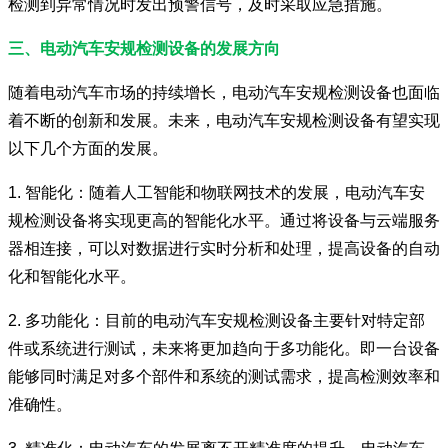
检测到异常情况时发出预警信号，及时采取应急措施。
三、电动汽车安规检测设备的发展方向
随着电动汽车市场的持续增长，电动汽车安规检测设备也面临
着不断的创新和发展。未来，电动汽车安规检测设备有望实现
以下几个方面的发展。
1. 智能化：随着人工智能和物联网技术的发展，电动汽车安
规检测设备将实现更高的智能化水平。通过将设备与云端服务
器相连接，可以对数据进行实时分析和处理，提高设备的自动
化和智能化水平。
2. 多功能化：目前的电动汽车安规检测设备主要针对特定部
件或系统进行测试，未来将更加趋向于多功能化。即一台设备
能够同时满足对多个部件和系统的测试需求，提高检测效率和
准确性。