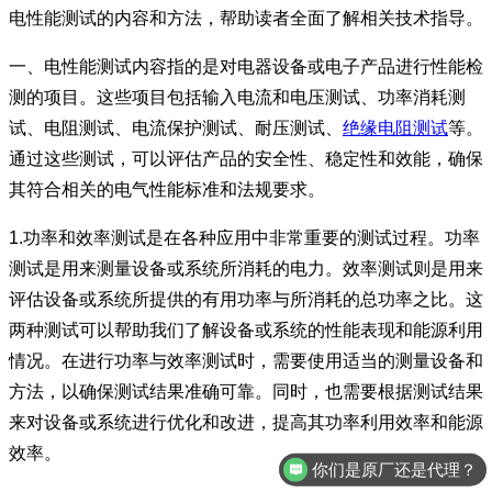
电性能测试的内容和方法，帮助读者全面了解相关技术指导。
一、电性能测试内容指的是对电器设备或电子产品进行性能检
测的项目。这些项目包括输入电流和电压测试、功率消耗测
试、电阻测试、电流保护测试、耐压测试、
绝缘电阻测试
等。
通过这些测试，可以评估产品的安全性、稳定性和效能，确保
其符合相关的电气性能标准和法规要求。
1.功率和效率测试是在各种应用中非常重要的测试过程。功率
测试是用来测量设备或系统所消耗的电力。效率测试则是用来
评估设备或系统所提供的有用功率与所消耗的总功率之比。这
两种测试可以帮助我们了解设备或系统的性能表现和能源利用
情况。在进行功率与效率测试时，需要使用适当的测量设备和
方法，以确保测试结果准确可靠。同时，也需要根据测试结果
来对设备或系统进行优化和改进，提高其功率利用效率和能源
效率。
你们是原厂还是代理？