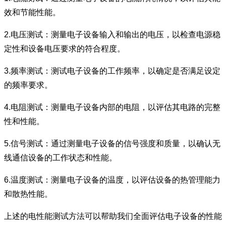
效和节能性能。
2.电压测试：测量电子设备输入和输出的电压，以检查电源稳
定性和设备电压要求的符合程度。
3.频率测试：测试电子设备的工作频率，以确定是否满足设定
的频率要求。
4.电阻测试：测量电子设备内部的电阻，以评估其电路的完整
性和性能。
5.信号测试：通过测量电子设备的信号强度和质量，以确认无
线通信设备的工作状态和性能。
6.温度测试：测量电子设备的温度，以评估设备的热管理能力
和散热性能。
上述的电性能测试方法可以帮助我们全面评估电子设备的性能