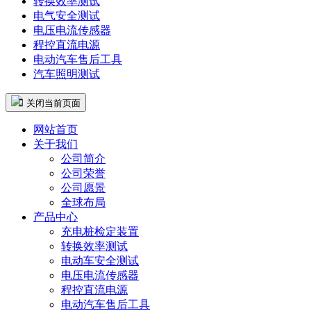
转换效率测试
电气安全测试
电压电流传感器
程控直流电源
电动汽车售后工具
汽车照明测试
 关闭当前页面
网站首页
关于我们
公司简介
公司荣誉
公司愿景
全球布局
产品中心
充电桩检定装置
转换效率测试
电动车安全测试
电压电流传感器
程控直流电源
电动汽车售后工具