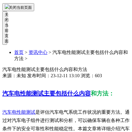
关闭当前页面
关
闭
当
前
页
面
首页
>
资讯中心
>
汽车电性能测试主要包括什么内容和
方法 >
汽车电性能测试主要包括什么内容和方法
来源：未知
发布时间：23-12-11 13:10
浏览：603
汽车电性能测试主要包括什么内容
和方法：
汽车电性能测试
是评估汽车电气系统工作状况的重要方法。通
过对汽车电子组件进行测试和分析，可以确保车辆在各种工作
条件下的安全可靠性和性能稳定性。本篇文章将详细介绍汽车