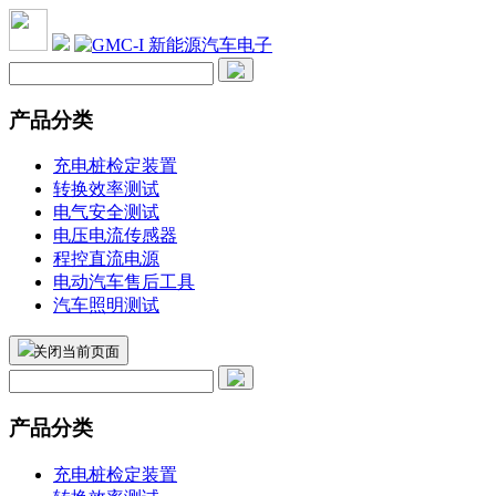
产品分类
充电桩检定装置
转换效率测试
电气安全测试
电压电流传感器
程控直流电源
电动汽车售后工具
汽车照明测试
关闭当前页面
产品分类
充电桩检定装置