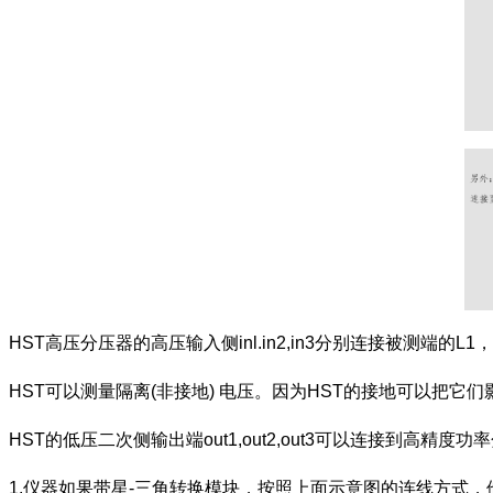
HST高压分压器的高压输入侧inl.in2,in3分别连接被测端的
HST可以测量隔离(非接地) 电压。因为HST的接地可以把它
HST的低压二次侧输出端out1,out2,out3可以连接到高精度
1.仪器如果带星-三角转换模块，按照上面示意图的连线方式