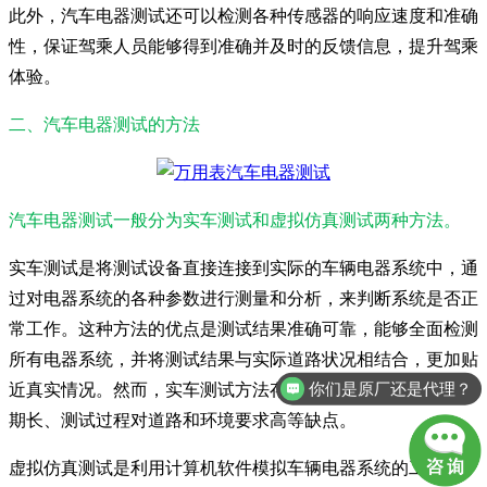
此外，汽车电器测试还可以检测各种传感器的响应速度和准确
性，保证驾乘人员能够得到准确并及时的反馈信息，提升驾乘
体验。
二、汽车电器测试的方法
汽车电器测试一般分为实车测试和虚拟仿真测试两种方法。
实车测试是将测试设备直接连接到实际的车辆电器系统中，通
过对电器系统的各种参数进行测量和分析，来判断系统是否正
常工作。这种方法的优点是测试结果准确可靠，能够全面检测
所有电器系统，并将测试结果与实际道路状况相结合，更加贴
你们是原厂还是代理？
近真实情况。然而，实车测试方法存在着车辆成本高、测试周
期长、测试过程对道路和环境要求高等缺点。
虚拟仿真测试是利用计算机软件模拟车辆电器系统的工作情