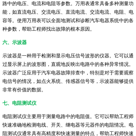
路中的电压、电流和电阻等参数。万用表通常具备多种测量功
能，如直流电压、交流电压、直流电流、交流电流、电阻、电
容等。使用万用表可以全面地测试和诊断汽车电器系统中的各
种参数，帮助工程师找出故障的根本原因。
六、示波器
示波器是一种用于检测和显示电压信号波形的仪器。它可以通
过显示屏上的波形图，直观地反映出电路中的各种异常情况。
示波器广泛应用于汽车电器故障排查中，特别是对于需要观察
电信号的情况，如点火系统、传感器信号等，示波器能够提供
非常有价值的数据。
七、电阻测试仪
电阻测试仪主要用于测量电路中的电阻值。它可以帮助工程师
快速准确地检测电线、开关、继电器等元器件的电阻情况。电
阻测试仪通常具有高精度和快速测量的特点，帮助工程师快速