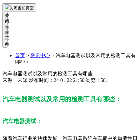
关闭当前页面
关
闭
当
前
页
面
首页
>
资讯中心
>
汽车电器测试以及常用的检测工具有
哪些 >
汽车电器测试以及常用的检测工具有哪些
来源：未知
发布时间：24-01-22 21:50
浏览：581
汽车电器测试以及常用的检测工具有哪些：
汽车电器测试：
随着汽车行业的快速发展，汽车电器系统在车辆中的重要性日