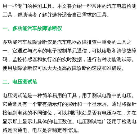
用一些专门的检测工具。本文将介绍一些常用的汽车电器检测
工具，帮助读者了解并选择适合自己需求的工具。
一、多功能汽车故障诊断仪
多功能汽车故障诊断仪是汽车电器故障排查中重要的工具之
一。它通过与汽车的电子控制单元通信，可以读取和清除故障
码，监控传感器和执行器的实时数据，进行各种功能测试等。
使用故障诊断仪可以大大提高故障诊断的速度和准确度。
二、电压测试笔
电压测试笔是一种简单易用的工具，用于测试电路中的电压。
它通常具有一个带有指示灯的探针和一个显示屏。通过将探针
接触到电路的不同部位，可以判断该处是否有电压存在，并在
显示屏上显示出具体的电压数值。电压测试笔广泛用于检测电
路是否通电、电压是否稳定等情况。