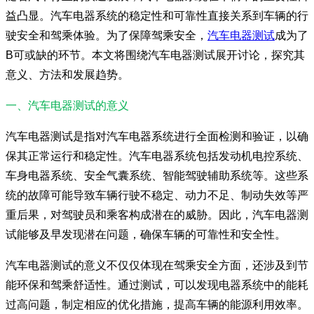
益凸显。汽车电器系统的稳定性和可靠性直接关系到车辆的行
驶安全和驾乘体验。为了保障驾乘安全，
汽车电器测试
成为了
B可或缺的环节。本文将围绕汽车电器测试展开讨论，探究其
意义、方法和发展趋势。
一、汽车电器测试的意义
汽车电器测试是指对汽车电器系统进行全面检测和验证，以确
保其正常运行和稳定性。汽车电器系统包括发动机电控系统、
车身电器系统、安全气囊系统、智能驾驶辅助系统等。这些系
统的故障可能导致车辆行驶不稳定、动力不足、制动失效等严
重后果，对驾驶员和乘客构成潜在的威胁。因此，汽车电器测
试能够及早发现潜在问题，确保车辆的可靠性和安全性。
汽车电器测试的意义不仅仅体现在驾乘安全方面，还涉及到节
能环保和驾乘舒适性。通过测试，可以发现电器系统中的能耗
过高问题，制定相应的优化措施，提高车辆的能源利用效率。