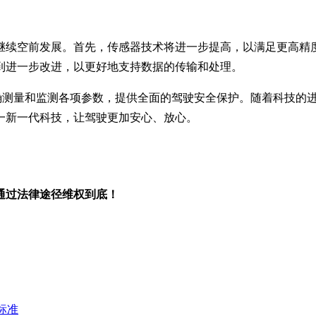
继续空前发展。首先，传感器技术将进一步提高，以满足更高精
到进一步改进，以更好地支持数据的传输和处理。
确测量和监测各项参数，提供全面的驾驶安全保护。随着科技的
一新一代科技，让驾驶更加安心、放心。
通过法律途径维权到底！
标准