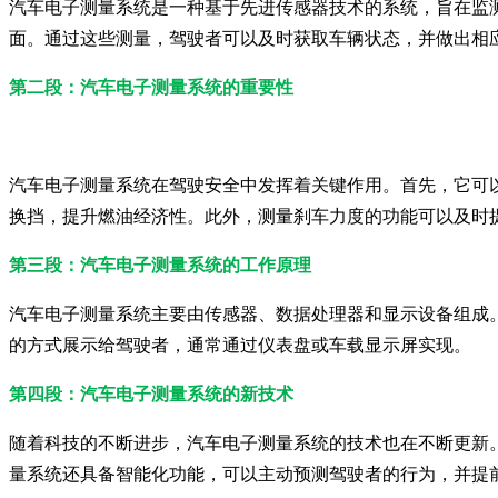
汽车电子测量系统是一种基于先进传感器技术的系统，旨在监
面。通过这些测量，驾驶者可以及时获取车辆状态，并做出相
第二段：汽车电子测量系统的重要性
汽车电子测量系统在驾驶安全中发挥着关键作用。首先，它可
换挡，提升燃油经济性。此外，测量刹车力度的功能可以及时
第三段：汽车电子测量系统的工作原理
汽车电子测量系统主要由传感器、数据处理器和显示设备组成
的方式展示给驾驶者，通常通过仪表盘或车载显示屏实现。
第四段：汽车电子测量系统的新技术
随着科技的不断进步，汽车电子测量系统的技术也在不断更新
量系统还具备智能化功能，可以主动预测驾驶者的行为，并提