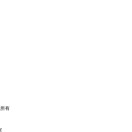
版权所有
室