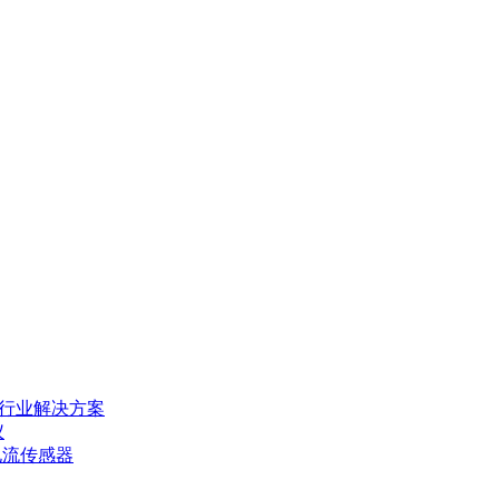
车行业解决方案
仪
S电流传感器