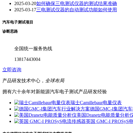
2025-03-20
如何确保三电测试仪器的测试结果准确
2025-03-17
三电测试仪器的自动测试功能如何使用
汽车电子测试项目
诊断思路
全国统一服务热线
13817443004
立即咨询
产品研发技术中心，
全球布局
拥有六十余年对新能源汽车电子测试产品研发经验
瑞士Camillebaur电量仪表
德国GMC-I集团汽
美国Dranetz电能质量分析
英国 GMC-I PROSy