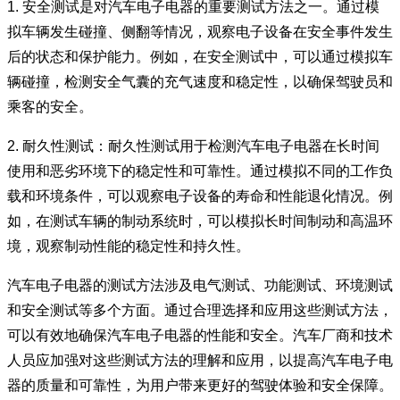
1. 安全测试是对汽车电子电器的重要测试方法之一。通过模
拟车辆发生碰撞、侧翻等情况，观察电子设备在安全事件发生
后的状态和保护能力。例如，在安全测试中，可以通过模拟车
辆碰撞，检测安全气囊的充气速度和稳定性，以确保驾驶员和
乘客的安全。
2. 耐久性测试：耐久性测试用于检测汽车电子电器在长时间
使用和恶劣环境下的稳定性和可靠性。通过模拟不同的工作负
载和环境条件，可以观察电子设备的寿命和性能退化情况。例
如，在测试车辆的制动系统时，可以模拟长时间制动和高温环
境，观察制动性能的稳定性和持久性。
汽车电子电器的测试方法涉及电气测试、功能测试、环境测试
和安全测试等多个方面。通过合理选择和应用这些测试方法，
可以有效地确保汽车电子电器的性能和安全。汽车厂商和技术
人员应加强对这些测试方法的理解和应用，以提高汽车电子电
器的质量和可靠性，为用户带来更好的驾驶体验和安全保障。