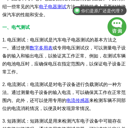
绍一些常见的汽车
电子电器测试
方法，帮助技术人员更好地确
你们是原厂还是代理？
保汽车的性能和安全。
一、电气测试
1. 电压测试：电压测试是汽车电子电器测试的基本方法之
一。通过使用
数字多用表
或专用电压测试仪，可以测量电子设
备的输入和输出电压，以验证其工作正常。例如，在测试车辆
的电池电压时，应确保电压在指定范围内，以保证电子设备正
常工作。
2. 电流测试：电流测试是对电子设备进行负载测试的一种方
法。通过测量电子设备的输入电流，可以确保其工作在正常范
围内。此外，还可以使用专用的
电流传感器
来检测车辆不同部
位的电流消耗情况，以便及时发现异常情况。
3. 短路测试：短路测试是用来检测汽车电子设备中可能存在