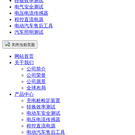
转换效率测试
电气安全测试
电压电流传感器
程控直流电源
电动汽车售后工具
汽车照明测试
 关闭当前页面
网站首页
关于我们
公司简介
公司荣誉
公司愿景
全球布局
产品中心
充电桩检定装置
转换效率测试
电动车安全测试
电压电流传感器
程控直流电源
电动汽车售后工具