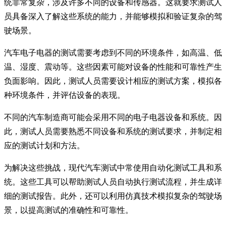
统非常复杂，涉及许多不同的设备和传感器。这就要求测试人
员具备深入了解这些系统的能力，并能够模拟和验证复杂的驾
驶场景。
汽车电子电器的测试需要考虑到不同的环境条件，如高温、低
温、湿度、震动等。这些因素可能对设备的性能和可靠性产生
负面影响。因此，测试人员需要设计相应的测试方案，模拟各
种环境条件，并评估设备的表现。
不同的汽车制造商可能会采用不同的电子电器设备和系统。因
此，测试人员需要熟悉不同设备和系统的测试要求，并制定相
应的测试计划和方法。
为解决这些挑战，现代汽车测试中常使用自动化测试工具和系
统。这些工具可以帮助测试人员自动执行测试流程，并生成详
细的测试报告。此外，还可以利用仿真技术模拟复杂的驾驶场
景，以提高测试的准确性和可靠性。