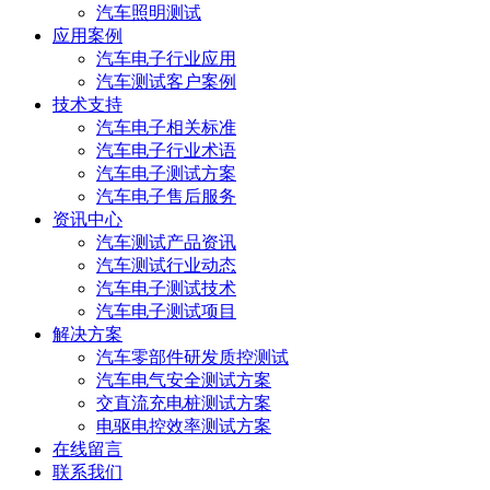
汽车照明测试
应用案例
汽车电子行业应用
汽车测试客户案例
技术支持
汽车电子相关标准
汽车电子行业术语
汽车电子测试方案
汽车电子售后服务
资讯中心
汽车测试产品资讯
汽车测试行业动态
汽车电子测试技术
汽车电子测试项目
解决方案
汽车零部件研发质控测试
汽车电气安全测试方案
交直流充电桩测试方案
电驱电控效率测试方案
在线留言
联系我们