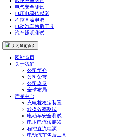
转换效率测试
电气安全测试
电压电流传感器
程控直流电源
电动汽车售后工具
汽车照明测试
 关闭当前页面
网站首页
关于我们
公司简介
公司荣誉
公司愿景
全球布局
产品中心
充电桩检定装置
转换效率测试
电动车安全测试
电压电流传感器
程控直流电源
电动汽车售后工具