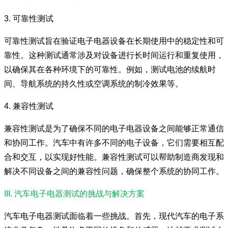
3. 可靠性测试
可靠性测试旨在验证电子电器设备在长期使用中的稳定性和可
靠性。这种测试通常涉及对设备进行长时间运行和重复使用，
以确保其在各种环境下的可靠性。例如，测试电池的续航时
间、导航系统的持久性或空调系统的制冷效果等。
4. 兼容性测试
兼容性测试是为了确保不同的电子电器设备之间能够正常通信
和协同工作。汽车中有许多不同的电子设备，它们需要相互配
合和交互，以实现好性能。兼容性测试可以帮助制造商发现和
解决不同设备之间的兼容性问题，确保整个系统的协同工作。
III. 汽车电子电器测试的挑战与解决方案
汽车电子电器测试面临着一些挑战。首先，现代汽车的电子系