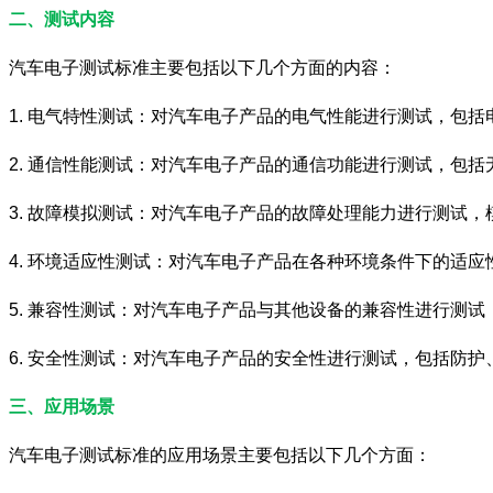
二、测试内容
汽车电子测试标准主要包括以下几个方面的内容：
1. 电气特性测试：对汽车电子产品的电气性能进行测试，包
2. 通信性能测试：对汽车电子产品的通信功能进行测试，包
3. 故障模拟测试：对汽车电子产品的故障处理能力进行测试
4. 环境适应性测试：对汽车电子产品在各种环境条件下的适
5. 兼容性测试：对汽车电子产品与其他设备的兼容性进行测
6. 安全性测试：对汽车电子产品的安全性进行测试，包括防
三、应用场景
汽车电子测试标准的应用场景主要包括以下几个方面：