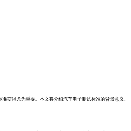
标准变得尤为重要。本文将介绍汽车电子测试标准的背景意义、