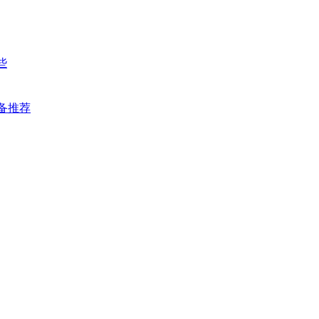
些
设备推荐