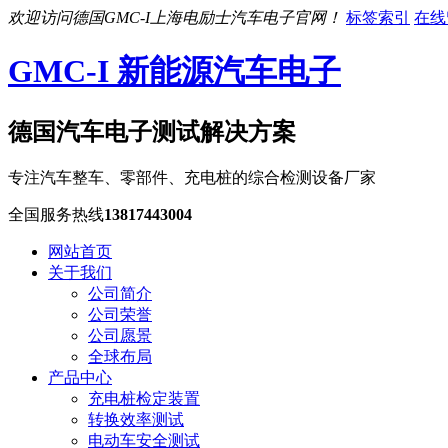
欢迎访问德国GMC-I上海电励士汽车电子官网！
标签索引
在线
GMC-I 新能源汽车电子
德国汽车电子测试解决方案
专注汽车整车、零部件、充电桩的综合检测设备厂家
全国服务热线
13817443004
网站首页
关于我们
公司简介
公司荣誉
公司愿景
全球布局
产品中心
充电桩检定装置
转换效率测试
电动车安全测试