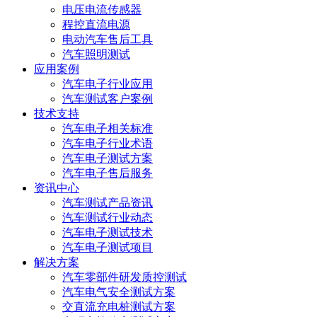
电压电流传感器
程控直流电源
电动汽车售后工具
汽车照明测试
应用案例
汽车电子行业应用
汽车测试客户案例
技术支持
汽车电子相关标准
汽车电子行业术语
汽车电子测试方案
汽车电子售后服务
资讯中心
汽车测试产品资讯
汽车测试行业动态
汽车电子测试技术
汽车电子测试项目
解决方案
汽车零部件研发质控测试
汽车电气安全测试方案
交直流充电桩测试方案