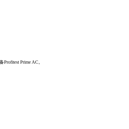
est Prime AC。