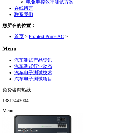
电驱电控效率测试方案
在线留言
联系我们
您所在的位置：
首页
>
Profitest Prime AC
>
Menu
汽车测试产品资讯
汽车测试行业动态
汽车电子测试技术
汽车电子测试项目
免费咨询热线
13817443004
Menu