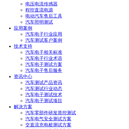
电压电流传感器
程控直流电源
电动汽车售后工具
汽车照明测试
应用案例
汽车电子行业应用
汽车测试客户案例
技术支持
汽车电子相关标准
汽车电子行业术语
汽车电子测试方案
汽车电子售后服务
资讯中心
汽车测试产品资讯
汽车测试行业动态
汽车电子测试技术
汽车电子测试项目
解决方案
汽车零部件研发质控测试
汽车电气安全测试方案
交直流充电桩测试方案