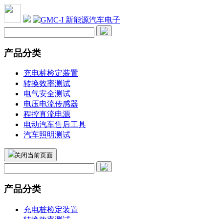
产品分类
充电桩检定装置
转换效率测试
电气安全测试
电压电流传感器
程控直流电源
电动汽车售后工具
汽车照明测试
关闭当前页面
产品分类
充电桩检定装置