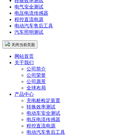
转换效率测试
电气安全测试
电压电流传感器
程控直流电源
电动汽车售后工具
汽车照明测试
 关闭当前页面
网站首页
关于我们
公司简介
公司荣誉
公司愿景
全球布局
产品中心
充电桩检定装置
转换效率测试
电动车安全测试
电压电流传感器
程控直流电源
电动汽车售后工具