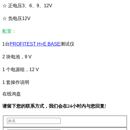
☆ 正电压3、6、9、12V
☆ 负电压12V
配置：
1台
PROFITEST H+E BASE
测试仪
2 块电池，9 V
1 个电源组，12 V
1 套操作说明
在线询盘
请留下您的联系方式，我们会在24小时内与您回复!