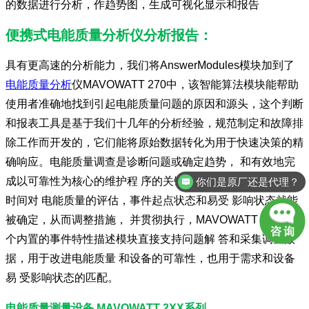
的数据进行分析，作趋势图，生成可视化显示和报告
便携式电能质量分析仪分析报告：
具有更高速的分析能力，我们将AnswerModules模块加到了
电能质量分析
仪
MAVOWATT 270中，该智能算法模块能帮助
使用者准确地找到引起
电能质量问题
的原因和源头，这个判断
和报表工具是基于我们十几年的分析经验，规范制定和故障排
除工作而开发的，它们能将原始数据转化为用于快速决策的精
确响应。电能质量调查是诊断问题或确定趋势， 和有效地完
成以可靠性为核心的维护程 序的关键，通过超过一周或更长
你们是原厂还是代理？
时间对 电能质量的评估，事件起点状态和易受 影响状态就能
被确定，从而调整措施， 并贯彻执行，MAVOWATT 270有一
个内置的事件特性描述模块直接支持问题解 答和采集调查数
据，用于改进电能质量 和设备的可靠性，也用于需求和设备
易 受影响状态的匹配。
电能质量测量设备 MAVOWATT 2XX系列