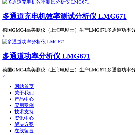
多通道充电机效率测试分析仪 LMG671
德国GMC-I高美测仪（上海电励士）生产LMG671多通道功率分
>
多通道功率分析仪 LMG671
德国GMC-I高美测仪（上海电励士）生产LMG671多通道功
>
网站首页
关于我们
产品中心
应用案例
技术支持
资讯中心
解决方案
在线留言