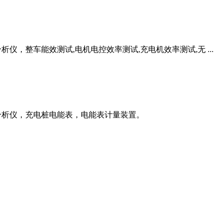
析仪，整车能效测试,电机电控效率测试,充电机效率测试,无 ...
率分析仪，充电桩电能表，电能表计量装置。