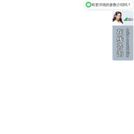
有更详细的参数介绍吗？