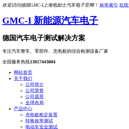
欢迎访问德国GMC-I上海电励士汽车电子官网！
标签索引
在线
GMC-I 新能源汽车电子
德国汽车电子测试解决方案
专注汽车整车、零部件、充电桩的综合检测设备厂家
全国服务热线
13817443004
网站首页
关于我们
公司简介
公司荣誉
公司愿景
全球布局
产品中心
充电桩检定装置
转换效率测试
电动车安全测试