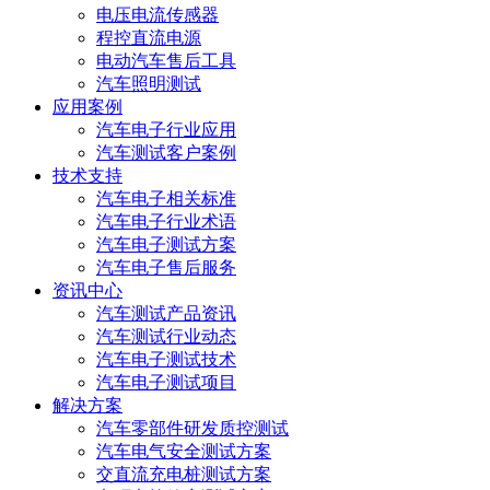
电压电流传感器
程控直流电源
电动汽车售后工具
汽车照明测试
应用案例
汽车电子行业应用
汽车测试客户案例
技术支持
汽车电子相关标准
汽车电子行业术语
汽车电子测试方案
汽车电子售后服务
资讯中心
汽车测试产品资讯
汽车测试行业动态
汽车电子测试技术
汽车电子测试项目
解决方案
汽车零部件研发质控测试
汽车电气安全测试方案
交直流充电桩测试方案