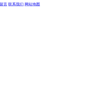
留言
联系我们
网站地图