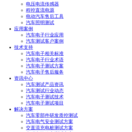
电压电流传感器
程控直流电源
电动汽车售后工具
汽车照明测试
应用案例
汽车电子行业应用
汽车测试客户案例
技术支持
汽车电子相关标准
汽车电子行业术语
汽车电子测试方案
汽车电子售后服务
资讯中心
汽车测试产品资讯
汽车测试行业动态
汽车电子测试技术
汽车电子测试项目
解决方案
汽车零部件研发质控测试
汽车电气安全测试方案
交直流充电桩测试方案