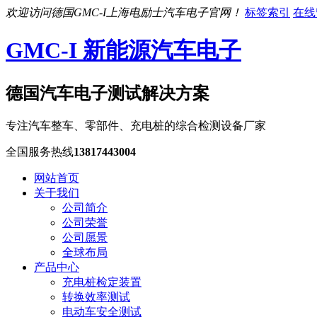
欢迎访问德国GMC-I上海电励士汽车电子官网！
标签索引
在线
GMC-I 新能源汽车电子
德国汽车电子测试解决方案
专注汽车整车、零部件、充电桩的综合检测设备厂家
全国服务热线
13817443004
网站首页
关于我们
公司简介
公司荣誉
公司愿景
全球布局
产品中心
充电桩检定装置
转换效率测试
电动车安全测试