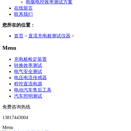
电驱电控效率测试方案
在线留言
联系我们
您所在的位置：
首页
>
​直流充电桩测试仪器
>
Menu
充电桩检定装置
转换效率测试
电气安全测试
电压电流传感器
程控直流电源
电动汽车售后工具
汽车照明测试
免费咨询热线
13817443004
Menu