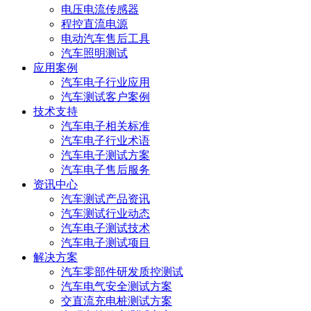
电压电流传感器
程控直流电源
电动汽车售后工具
汽车照明测试
应用案例
汽车电子行业应用
汽车测试客户案例
技术支持
汽车电子相关标准
汽车电子行业术语
汽车电子测试方案
汽车电子售后服务
资讯中心
汽车测试产品资讯
汽车测试行业动态
汽车电子测试技术
汽车电子测试项目
解决方案
汽车零部件研发质控测试
汽车电气安全测试方案
交直流充电桩测试方案