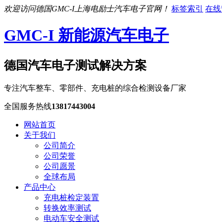
欢迎访问德国GMC-I上海电励士汽车电子官网！
标签索引
在线
GMC-I 新能源汽车电子
德国汽车电子测试解决方案
专注汽车整车、零部件、充电桩的综合检测设备厂家
全国服务热线
13817443004
网站首页
关于我们
公司简介
公司荣誉
公司愿景
全球布局
产品中心
充电桩检定装置
转换效率测试
电动车安全测试