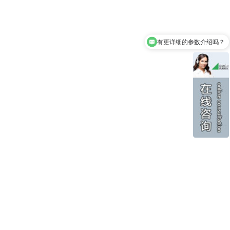
有更详细的参数介绍吗？