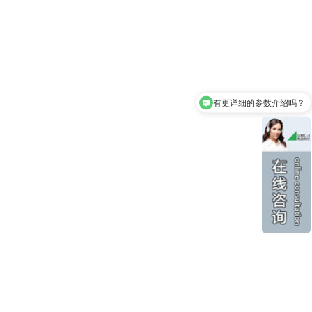
有更详细的参数介绍吗？