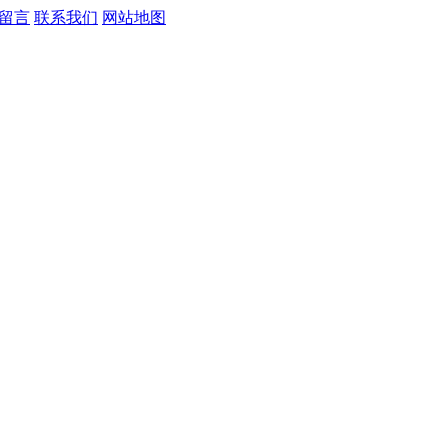
留言
联系我们
网站地图