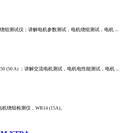
高精度绕组测试仪；讲解电机参数测试，电机绕组测试，电机 ...
(50 A) ；讲解交流电机测试，电机电性能测试，电机 ...
组检测仪，WR14 (15A)。