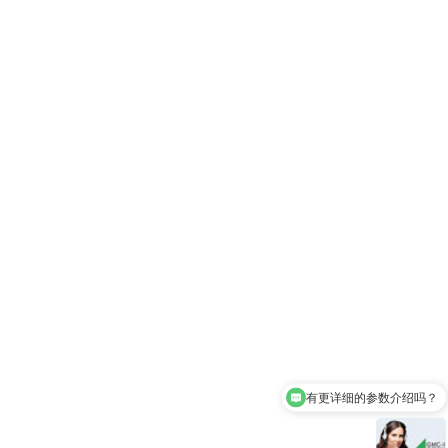
有更详细的参数介绍吗？