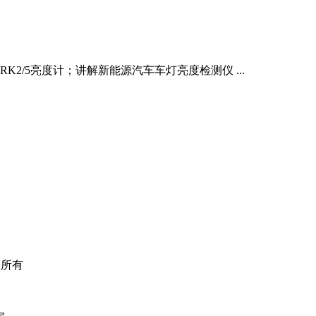
, RK2/5亮度计；讲解新能源汽车车灯亮度检测仪 ...
版权所有