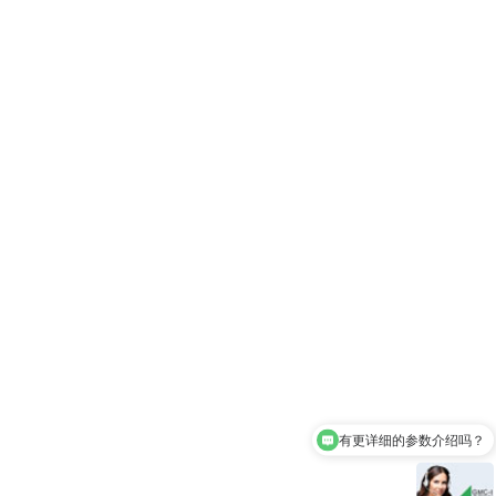
有更详细的参数介绍吗？