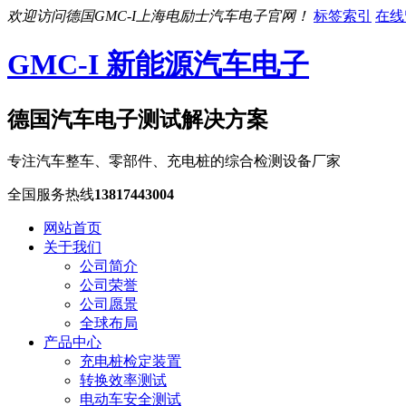
欢迎访问德国GMC-I上海电励士汽车电子官网！
标签索引
在线
GMC-I 新能源汽车电子
德国汽车电子测试解决方案
专注汽车整车、零部件、充电桩的综合检测设备厂家
全国服务热线
13817443004
网站首页
关于我们
公司简介
公司荣誉
公司愿景
全球布局
产品中心
充电桩检定装置
转换效率测试
电动车安全测试