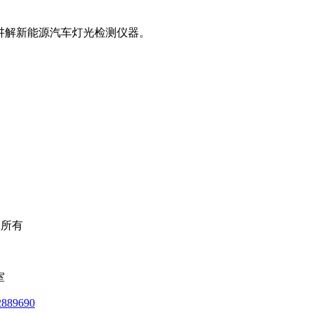
d；讲解新能源汽车灯光检测仪器。
版权所有
室
89690