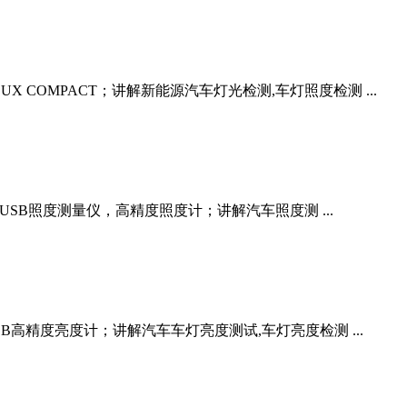
X COMPACT；讲解新能源汽车灯光检测,车灯照度检测 ...
/C USB照度测量仪，高精度照度计；讲解汽车照度测 ...
USB高精度亮度计；讲解汽车车灯亮度测试,车灯亮度检测 ...