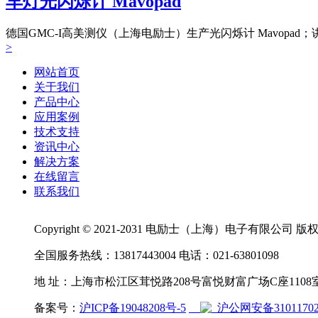
车灯光闪烁计 Mavopad
德国GMC-I高美测仪（上海电励士）生产光闪烁计 Mavopa
>
网站首页
关于我们
产品中心
应用案例
技术支持
资讯中心
解决方案
在线留言
联系我们
Copyright © 2021-2031 电励士（上海）电子有限公司 
全国服务热线：13817443004 电话：021-63801098
地 址：上海市松江区茸悦路208号富悦财富广场C座1108
备案号：
沪ICP备19048208号-5
沪公网安备310117028