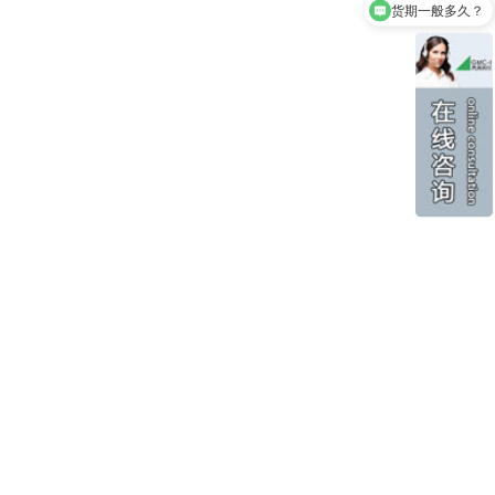
货期一般多久？
有更详细的参数介绍吗？