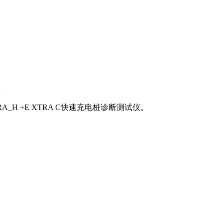
RA_H +E XTRA C快速充电桩诊断测试仪。