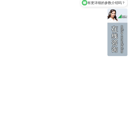
有更详细的参数介绍吗？