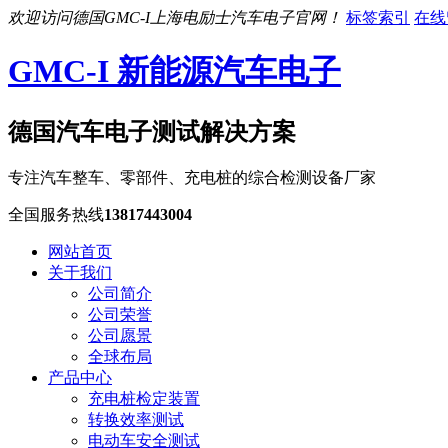
欢迎访问德国GMC-I上海电励士汽车电子官网！
标签索引
在线
GMC-I 新能源汽车电子
德国汽车电子测试解决方案
专注汽车整车、零部件、充电桩的综合检测设备厂家
全国服务热线
13817443004
网站首页
关于我们
公司简介
公司荣誉
公司愿景
全球布局
产品中心
充电桩检定装置
转换效率测试
电动车安全测试