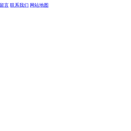
留言
联系我们
网站地图